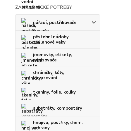
ZAHRADNICKÉ POTŘEBY
nářadí, postřikovače
pěstební nádoby,
závlahové vaky
jmenovky, etikety,
popisovače
chráničky, kůly,
vyvazování
tkaniny, folie, kolíky
substráty, kompostéry
hnojiva, postřiky, chem.
ochrany