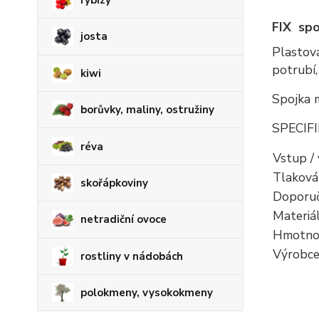
rybízy
FIX spo
josta
Plastov
potrubí,
kiwi
Spojka m
borůvky, maliny, ostružiny
SPECIFI
réva
Vstup /
Tlaková
skořápkoviny
Doporuč
Materiá
netradiční ovoce
Hmotno
Výrobc
rostliny v nádobách
polokmeny, vysokokmeny