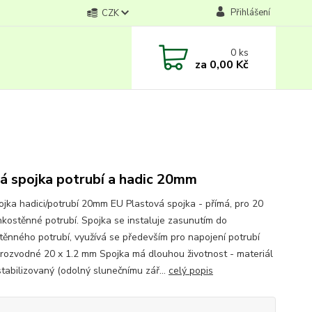
Přihlášení
CZK
0
ks
za
0,00 Kč
á spojka potrubí a hadic 20mm
ojka hadici/potrubí 20mm EU Plastová spojka - přímá, pro 20
kostěnné potrubí. Spojka se instaluje zasunutím do
těnného potrubí, využívá se především pro napojení potrubí
 rozvodné 20 x 1.2 mm Spojka má dlouhou životnost - materiál
stabilizovaný (odolný slunečnímu zář...
celý popis