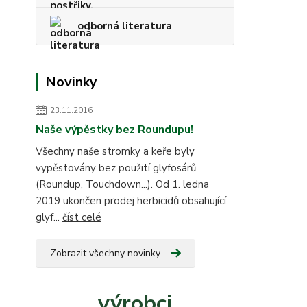
odborná literatura
Novinky
23.11.2016
Naše výpěstky bez Roundupu!
Všechny naše stromky a keře byly
vypěstovány bez použití glyfosárů
(Roundup, Touchdown...). Od 1. ledna
2019 ukončen prodej herbicidů obsahující
glyf...
číst celé
Zobrazit všechny novinky
výrobci