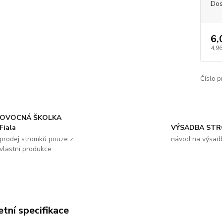
Dos
6,
4,96
Číslo p
OVOCNÁ ŠKOLKA
Fiala
VÝSADBA ST
prodej stromků pouze z
návod na výsad
vlastní produkce
tní specifikace