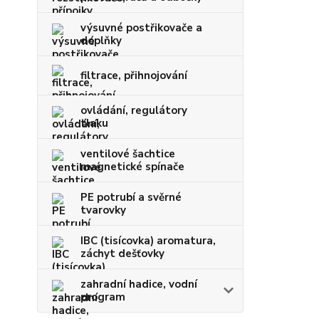
výsuvné postřikovače a
doplňky
filtrace, přihnojování
ovládání, regulátory
tlaku
ventilové šachtice
magnetické spínače
PE potrubí a svěrné
tvarovky
IBC (tisícovka) aromatura,
záchyt dešťovky
zahradní hadice, vodní
program