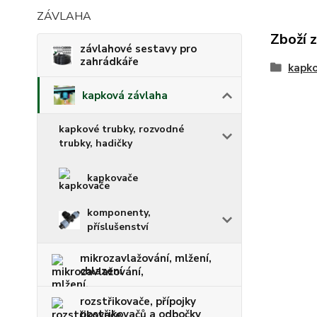
ZÁVLAHA
Zboží 
závlahové sestavy pro
zahrádkáře
kapko
kapková závlaha
kapkové trubky, rozvodné
trubky, hadičky
kapkovače
komponenty,
příslušenství
mikrozavlažování, mlžení,
chlazení
rozstřikovače, přípojky
postřikovačů a odbočky