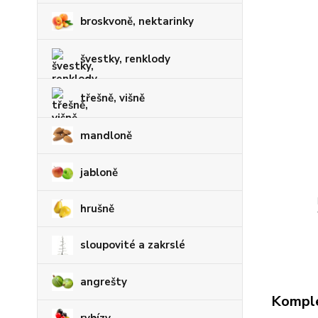
broskvoně, nektarinky
švestky, renklody
třešně, višně
mandloně
jabloně
hrušně
sloupovité a zakrslé
angrešty
Komple