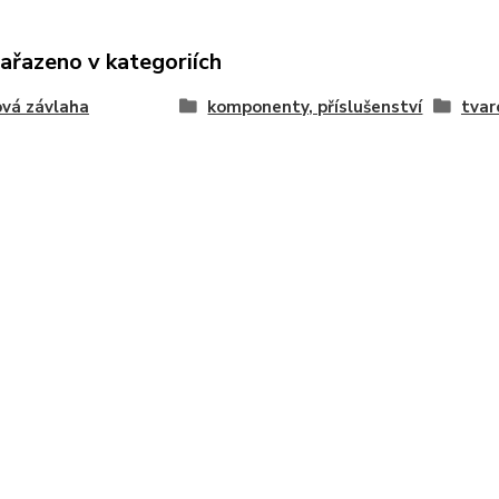
zařazeno v kategoriích
vá závlaha
komponenty, příslušenství
tvar