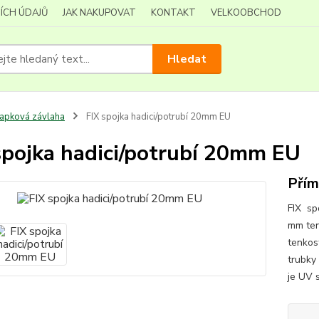
ÍCH ÚDAJŮ
JAK NAKUPOVAT
KONTAKT
VELKOOBCHOD
Hledat
apková závlaha
FIX spojka hadici/potrubí 20mm EU
spojka hadici/potrubí 20mm EU
Přím
FIX sp
mm ten
tenkos
trubky
je UV 