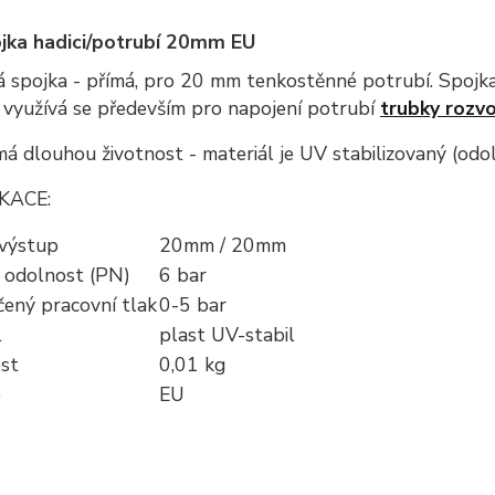
jka hadici/potrubí 20mm EU
á spojka - přímá, pro 20 mm tenkostěnné potrubí. Spojk
 využívá se především pro napojení potrubí
trubky rozv
á dlouhou životnost - materiál je UV stabilizovaný (odo
KACE:
 výstup
20mm / 20mm
 odolnost (PN)
6 bar
ený pracovní tlak
0-5 bar
l
plast UV-stabil
st
0,01 kg
e
EU