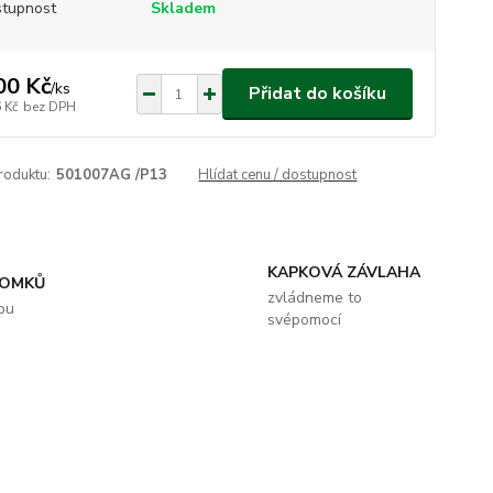
tupnost
Skladem
00 Kč
/
ks
Přidat do košíku
 Kč
bez DPH
roduktu:
501007AG /P13
Hlídat cenu / dostupnost
KAPKOVÁ ZÁVLAHA
ROMKŮ
zvládneme to
bu
svépomocí