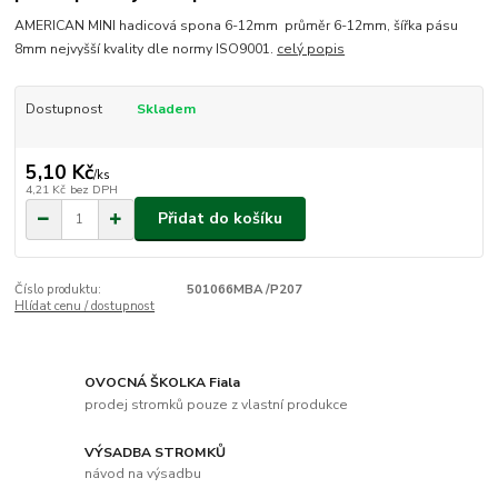
AMERICAN MINI hadicová spona 6-12mm průměr 6-12mm, šířka pásu
8mm nejvyšší kvality dle normy ISO9001.
celý popis
Dostupnost
Skladem
5,10 Kč
/
ks
4,21 Kč
bez DPH
Přidat do košíku
Číslo produktu:
501066MBA /P207
Hlídat cenu / dostupnost
OVOCNÁ ŠKOLKA Fiala
prodej stromků pouze z vlastní produkce
VÝSADBA STROMKŮ
návod na výsadbu