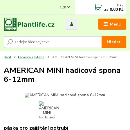
0
ks
CZK
za
0,00 Kč
Menu
Hledat
Úvod
kapková závlaha
AMERICAN MINI hadicová spona 6-12mm
AMERICAN MINI hadicová spona
6-12mm
páska pro zajištění potrubí