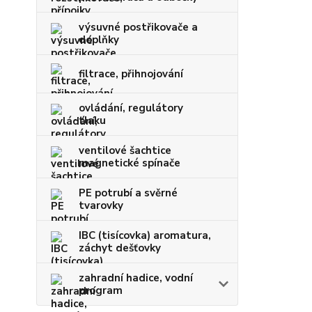
výsuvné postřikovače a
doplňky
filtrace, přihnojování
ovládání, regulátory
tlaku
ventilové šachtice
magnetické spínače
PE potrubí a svěrné
tvarovky
IBC (tisícovka) aromatura,
záchyt dešťovky
zahradní hadice, vodní
program