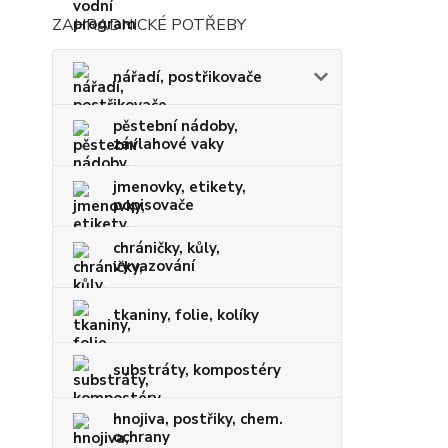
ZAHRADNICKÉ POTŘEBY
nářadí, postřikovače
pěstební nádoby,
závlahové vaky
jmenovky, etikety,
popisovače
chráničky, kůly,
vyvazování
tkaniny, folie, kolíky
substráty, kompostéry
hnojiva, postřiky, chem.
ochrany