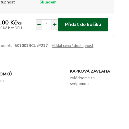
tupnost
Skladem
,00 Kč
/
ks
Přidat do košíku
50 Kč
bez DPH
roduktu:
501001BCL /P217
Hlídat cenu / dostupnost
KAPKOVÁ ZÁVLAHA
ROMKŮ
zvládneme to
bu
svépomocí