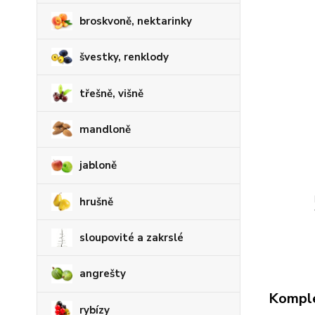
broskvoně, nektarinky
švestky, renklody
třešně, višně
mandloně
jabloně
hrušně
sloupovité a zakrslé
angrešty
Komple
rybízy