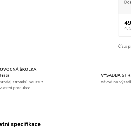
Dos
49
40,
Číslo p
OVOCNÁ ŠKOLKA
Fiala
VÝSADBA ST
prodej stromků pouze z
návod na výsad
vlastní produkce
tní specifikace