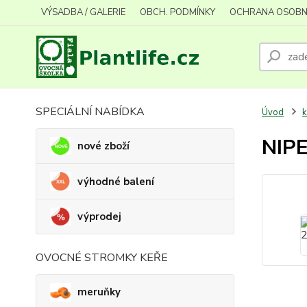
VÝSADBA / GALERIE
OBCH. PODMÍNKY
OCHRANA OSOBN
SPECIÁLNÍ NABÍDKA
Úvod
k
NIPE
nové zboží
výhodné balení
výprodej
OVOCNÉ STROMKY KEŘE
meruňky