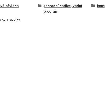
vá závlaha
zahradní hadice, vodní
komp
program
vky a spojky