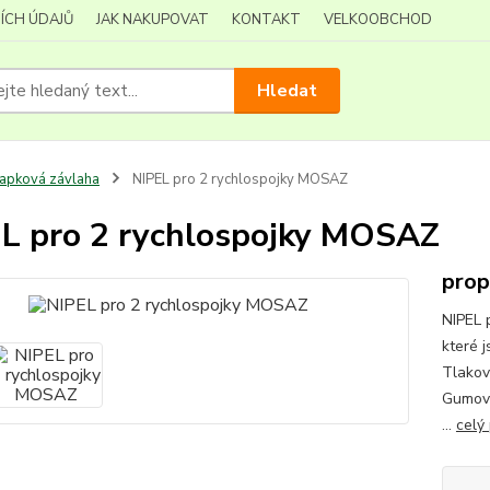
ÍCH ÚDAJŮ
JAK NAKUPOVAT
KONTAKT
VELKOOBCHOD
Hledat
apková závlaha
NIPEL pro 2 rychlospojky MOSAZ
L pro 2 rychlospojky MOSAZ
prop
NIPEL 
které 
Tlakov
Gumové
...
celý