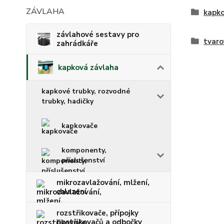
ZÁVLAHA
kapko
závlahové sestavy pro
tvaro
zahrádkáře
kapková závlaha
kapkové trubky, rozvodné
trubky, hadičky
kapkovače
komponenty,
příslušenství
mikrozavlažování, mlžení,
chlazení
rozstřikovače, přípojky
postřikovačů a odbočky