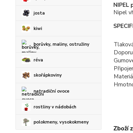
NIPEL 
Nipel v
josta
SPECIF
kiwi
Tlakov
borůvky, maliny, ostružiny
Doporuč
Gumové
réva
Připoje
skořápkoviny
Materiá
Hmotn
netradiční ovoce
rostliny v nádobách
polokmeny, vysokokmeny
Zboží 