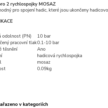
pro 2 rychlospojky MOSAZ
hodný pro spojení hadic, které jsou ukončeny hadicov
IKACE
á odolnost (PN)
10 bar
ený pracovní tlak
0.1-10 bar
 těsnění
Ano
ní
hadicová rychlospojka
l
mosaz
ost
0.09kg
zařazeno v kategoriích