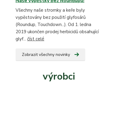
Naše výpěstky bez Roundupu!
Všechny naše stromky a keře byly
vypěstovány bez použití glyfosárů
(Roundup, Touchdown...). Od 1. ledna
2019 ukončen prodej herbicidů obsahující
glyf...
číst celé
Zobrazit všechny novinky
výrobci