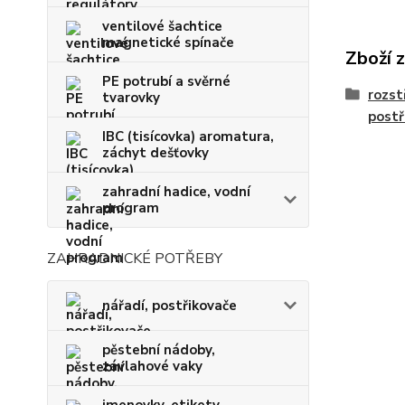
ventilové šachtice
magnetické spínače
Zboží 
PE potrubí a svěrné
rozst
tvarovky
postř
IBC (tisícovka) aromatura,
záchyt dešťovky
zahradní hadice, vodní
program
ZAHRADNICKÉ POTŘEBY
nářadí, postřikovače
pěstební nádoby,
závlahové vaky