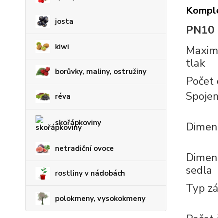
Komple
josta
PN10 N
kiwi
Maxim
tlak
borůvky, maliny, ostružiny
Počet 
Spojen
réva
skořápkoviny
Dimenz
netradiční ovoce
Dimenz
sedla
rostliny v nádobách
Typ zá
polokmeny, vysokokmeny