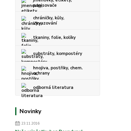
jmenovky, etikety,
popisovače
chráničky, kůly,
vyvazování
tkaniny, folie, kolíky
substráty, kompostéry
hnojiva, postřiky, chem.
ochrany
odborná literatura
Novinky
23.11.2016