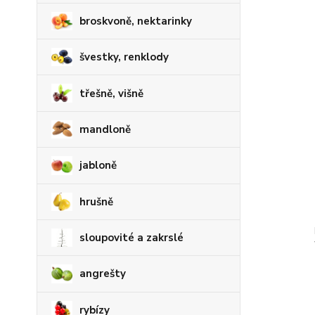
broskvoně, nektarinky
švestky, renklody
třešně, višně
mandloně
jabloně
hrušně
sloupovité a zakrslé
angrešty
rybízy