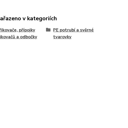
zařazeno v kategoriích
řikovače, přípojky
PE potrubí a svěrné
ikovačů a odbočky
tvarovky