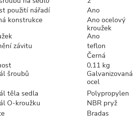
šroubů na sedlo
2
t použití nářadí
Ano
ná konstrukce
Ano ocelový
kroužek
užek
Ano
ění závitu
teflon
Černá
ost
0,11 kg
ál šroubů
Galvanizovaná
ocel
ál těla sedla
Polypropylen
ál O-kroužku
NBR pryž
ce
Bradas