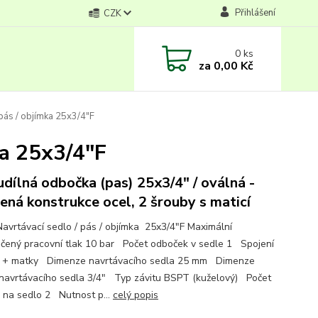
Přihlášení
CZK
0
ks
za
0,00 Kč
pás / objímka 25x3/4"F
ka 25x3/4"F
dílná odbočka (pas) 25x3/4" / oválná -
lená konstrukce ocel, 2 šrouby s maticí
avrtávací sedlo / pás / objímka 25x3/4"F Maximální
čený pracovní tlak 10 bar Počet odboček v sedle 1 Spojení
 + matky Dimenze navrtávacího sedla 25 mm Dimenze
 navrtávacího sedla 3/4" Typ závitu BSPT (kuželový) Počet
 na sedlo 2 Nutnost p...
celý popis