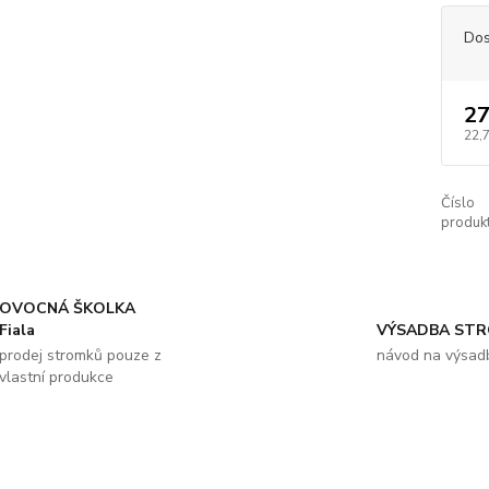
Dos
27
22,
Číslo
produkt
OVOCNÁ ŠKOLKA
Fiala
VÝSADBA ST
prodej stromků pouze z
návod na výsad
vlastní produkce