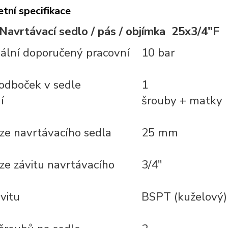
tní specifikace
avrtávací sedlo / pás / objímka 25x3/4"F
ální doporučený pracovní
10 bar
odboček v sedle
1
í
šrouby + matky
e navrtávacího sedla
25 mm
e závitu navrtávacího
3/4"
vitu
BSPT (kuželový)