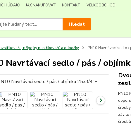
ÍCH ÚDAJŮ
JAK NAKUPOVAT
KONTAKT
VELKOOBCHOD
Hledat
ozstřikovače, přípojky postřikovačů a odbočky
PN10 Navrtávací sedlo / 
 Navrtávací sedlo / pás / objím
Dvou
zesí
PN10 N
doporu
šrouby
závitu
šroubů