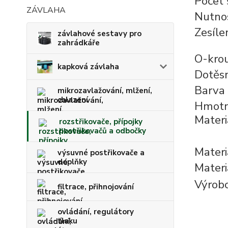
Počet 
ZÁVLAHA
Nutnos
Zesíle
závlahové sestavy pro
zahrádkáře
O-kro
kapková závlaha
Dotěsn
Barva
mikrozavlažování, mlžení,
chlazení
Hmotn
Materi
rozstřikovače, přípojky
postřikovačů a odbočky
Materi
výsuvné postřikovače a
doplňky
Materi
Výrob
filtrace, přihnojování
ovládání, regulátory
tlaku