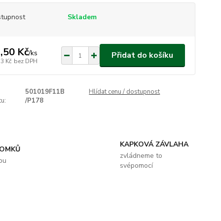
tupnost
Skladem
,50 Kč
/
ks
Přidat do košíku
73 Kč
bez DPH
501019F11B
Hlídat cenu / dostupnost
u:
/P178
KAPKOVÁ ZÁVLAHA
ROMKŮ
zvládneme to
bu
svépomocí