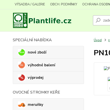
VÝSADBA / GALERIE
OBCH. PODMÍNKY
OCHRANA OSOBN
SPECIÁLNÍ NABÍDKA
Úvod
r
PN10
nové zboží
výhodné balení
výprodej
OVOCNÉ STROMKY KEŘE
meruňky