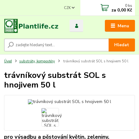
0
ks
CZK
za
0,00 Kč
Menu
Hledat
Úvod
substráty, kompostéry
trávníkový substrát SOL s hnojivem 50 l
trávníkový substrát SOL s
hnojivem 50 l
pro výsadbu a pěstování květin, zeleniny,