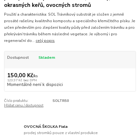
okrasných keřů, ovocných stromů
Použití a charakteristika: SOL Trávníkový substrát je složen z jemně
prosáté rašeliny, kvalitního kompostu a speciálního křemičitého písku. Je
určen především pro zlepšení kvality půdy před založením trávníku a pro
překrývání trávníku během následné vegetace. Je výborný i pro
regenerační do...
celý popis
Dostupnost
Skladem
150,00 Kč
/
ks
123,97 Kč
bez DPH
Momentálně není k dispozici
Číslo produktu:
SOLTR50
Hlídat cenu / dostupnost
OVOCNÁ ŠKOLKA Fiala
prodej stromků pouze z vlastní produkce