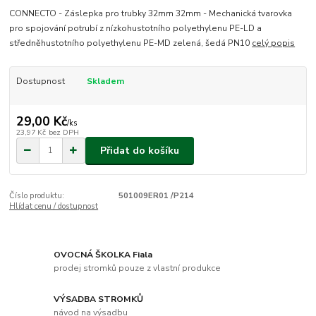
CONNECTO - Záslepka pro trubky 32mm 32mm - Mechanická tvarovka
pro spojování potrubí z nízkohustotního polyethylenu PE-LD a
středněhustotního polyethylenu PE-MD zelená, šedá PN10
celý popis
Dostupnost
Skladem
29,00 Kč
/
ks
23,97 Kč
bez DPH
Přidat do košíku
Číslo produktu:
501009ER01 /P214
Hlídat cenu / dostupnost
OVOCNÁ ŠKOLKA Fiala
prodej stromků pouze z vlastní produkce
VÝSADBA STROMKŮ
návod na výsadbu