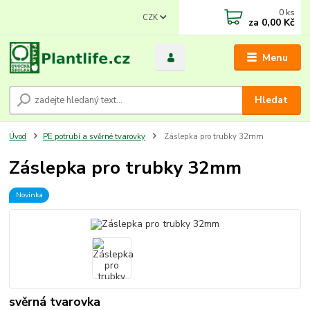
0
ks
CZK
za
0,00 Kč
Menu
Hledat
Úvod
PE potrubí a svěrné tvarovky
Záslepka pro trubky 32mm
Záslepka pro trubky 32mm
Novinka
svěrná tvarovka